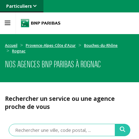
Particuliers
Banque privée
Professionnels
Entreprises
Accueil
Provence-Alpes-Côte d'Azur
Bouches-du-Rhône
Rognac
NOS AGENCES BNP PARIBAS À ROGNAC
Rechercher un service ou une agence
proche de vous
Veuillez
renseigner
une