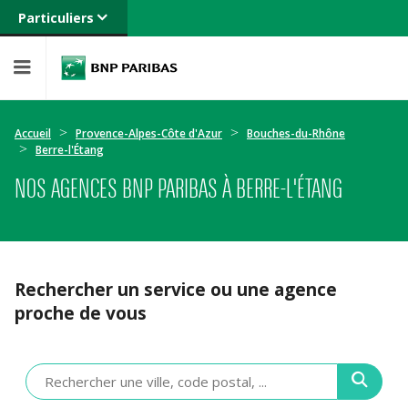
Particuliers
Banque privée
Professionnels
Entreprises
Accueil
Provence-Alpes-Côte d'Azur
Bouches-du-Rhône
Berre-l'Étang
NOS AGENCES BNP PARIBAS À BERRE-L'ÉTANG
Rechercher un service ou une agence
proche de vous
Veuillez
renseigner
une