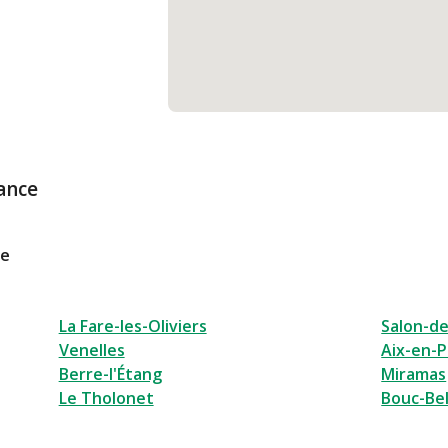
ance
le
La Fare-les-Oliviers
Salon-d
Venelles
Aix-en-
Berre-l'Étang
Miramas
Le Tholonet
Bouc-Bel