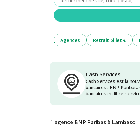
renseigner
une
adresse
Agences
Retrait billet €
Cash Services
Cash Services est la no
bancaires : BNP Paribas,
bancaires en libre-servic
1 agence BNP Paribas à Lambesc