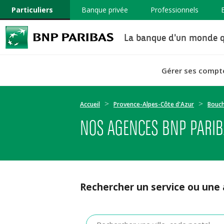
Particuliers
Banque privée
Professionnels
La banque d'un monde q
Gérer ses compt
Accueil
Provence-Alpes-Côte d'Azur
Bouc
NOS AGENCES BNP PARIB
Rechercher un service ou une
Veuillez