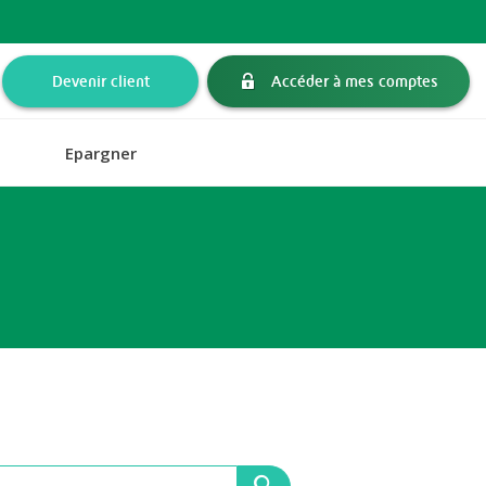
Devenir client
Accéder à mes comptes
Epargner