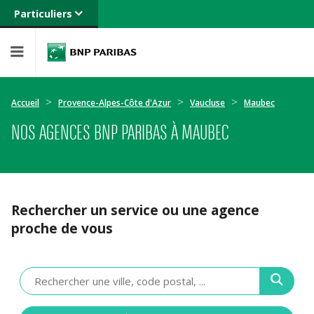
Particuliers
Banque privée
Professionnels
Entreprises
Accueil
Provence-Alpes-Côte d'Azur
Vaucluse
Maubec
NOS AGENCES BNP PARIBAS À MAUBEC
Rechercher un service ou une agence
proche de vous
Veuillez
renseigner
une
adresse