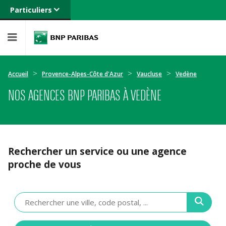
Particuliers
Banque privée
Professionnels
Entreprises
Accueil
Provence-Alpes-Côte d'Azur
Vaucluse
Vedène
NOS AGENCES BNP PARIBAS À VEDÈNE
Rechercher un service ou une agence
proche de vous
Veuillez
renseigner
une
adresse