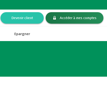
Devenir client
Accéder à mes comptes
Epargner