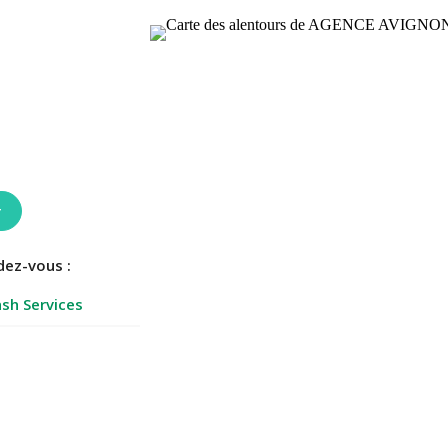
r
dez-vous :
sh Services