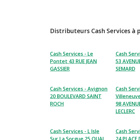
Distributeurs Cash Services à 
Cash Services - Le
Cash Serv
Pontet 43 RUE JEAN
53 AVENUE
GASSIER
SEMARD
Cash Services - Avignon
Cash Servi
20 BOULEVARD SAINT
Villeneuv
ROCH
98 AVENU
LECLERC
Cash Services - L Isle
Cash Servi
Sur La Sorgue 25 QUAI
24 PLACE 