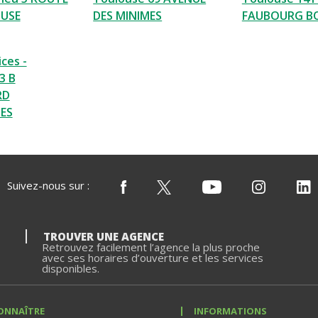
USE
DES MINIMES
FAUBOURG B
ces -
3 B
RD
ES
Suivez-nous sur :
TROUVER UNE AGENCE
Retrouvez facilement l’agence la plus proche
avec ses horaires d’ouverture et les services
disponibles.
ONNAÎTRE
INFORMATIONS