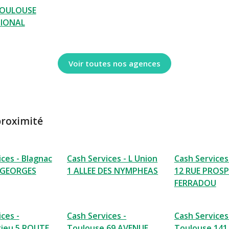
TOULOUSE
IONAL
Voir toutes nos agences
proximité
ces - Blagnac
Cash Services - L Union
Cash Services
 GEORGES
1 ALLEE DES NYMPHEAS
12 RUE PROSP
FERRADOU
ces -
Cash Services -
Cash Services
ieu 5 ROUTE
Toulouse 69 AVENUE
Toulouse 141