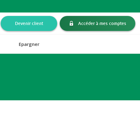
Devenir client
Accéder à mes comptes
Epargner