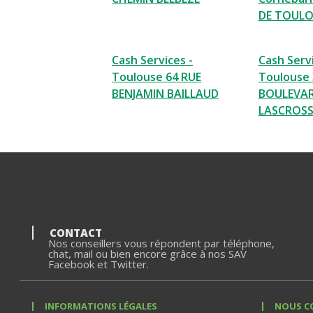
DE TOULO
Cash Services -
Cash Servi
Toulouse 64 RUE
Toulouse 
BENJAMIN BAILLAUD
BOULEVA
LASCROSS
CONTACT
Nos conseillers vous répondent par téléphone,
chat, mail ou bien encore grâce à nos SAV
Facebook et Twitter.
INFORMATIONS LÉGALES
NOUS C