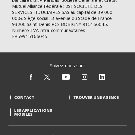
bancaires BNP Paribas, Société Générale et Crédit
Mutuel Alliance Fédérale : 2SF SOCIÉTÉ DES
SERVICES FIDUCIAIRES SAS au capital de 39 000
000€ Siège social : 3 avenue du Stade de France
93200 Saint-Denis RCS BOBIGNY 915166045.
Numéro TVA intra-communautaires :
FR59915166045
Suivez-nous sur :
CONTACT
TROUVER UNE AGENCE
LES APPLICATIONS
MOBILES