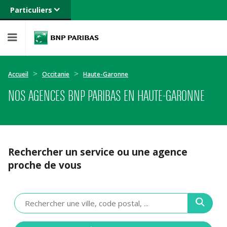
Particuliers
Banque privée
Professionnels
Entreprises
Accueil
Occitanie
Haute-Garonne
NOS AGENCES BNP PARIBAS EN HAUTE-GARONNE
Rechercher un service ou une agence
proche de vous
Veuillez
renseigner
une
adresse