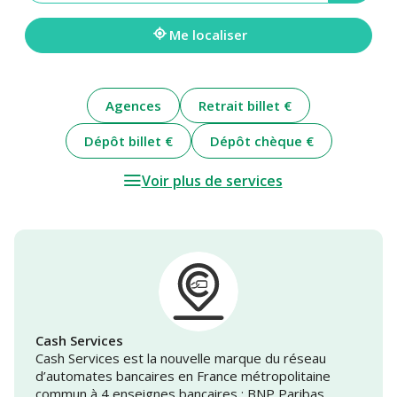
une
adresse
Me localiser
Agences
Retrait billet €
Dépôt billet €
Dépôt chèque €
Voir plus de services
Cash Services
Cash Services est la nouvelle marque du réseau
d’automates bancaires en France métropolitaine
commun à 4 enseignes bancaires : BNP Paribas,