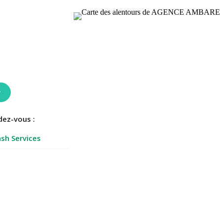
r
dez-vous :
sh Services