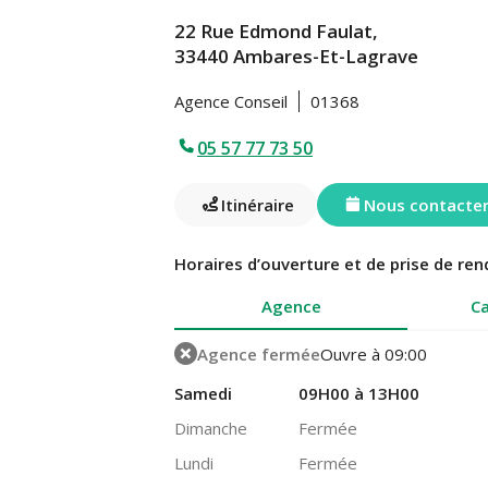
22 Rue Edmond Faulat,
33440 Ambares-Et-Lagrave
Agence Conseil
01368
05 57 77 73 50
Itinéraire
Nous contacte
Horaires d’ouverture et de prise de ren
Agence
Ca
Agence fermée
Ouvre à 09:00
Samedi
09H00 à 13H00
Dimanche
Fermée
Lundi
Fermée