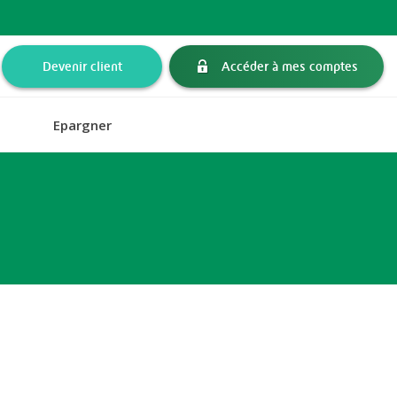
Devenir client
Accéder à mes comptes
Epargner