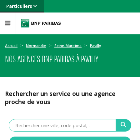
Particuliers
Banque privée
Professionnels
Entreprises
Accueil
Normandie
Seine-Maritime
Pavilly
NOS AGENCES BNP PARIBAS À PAVILLY
Rechercher un service ou une agence
proche de vous
Veuillez
renseigner
une
adresse