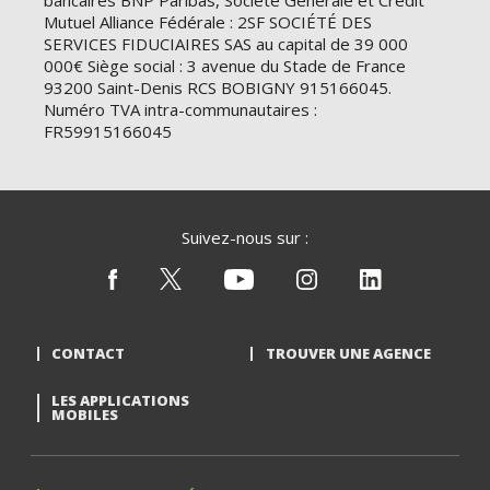
bancaires BNP Paribas, Société Générale et Crédit
Mutuel Alliance Fédérale : 2SF SOCIÉTÉ DES
SERVICES FIDUCIAIRES SAS au capital de 39 000
000€ Siège social : 3 avenue du Stade de France
93200 Saint-Denis RCS BOBIGNY 915166045.
Numéro TVA intra-communautaires :
FR59915166045
Suivez-nous sur :
CONTACT
TROUVER UNE AGENCE
LES APPLICATIONS
MOBILES