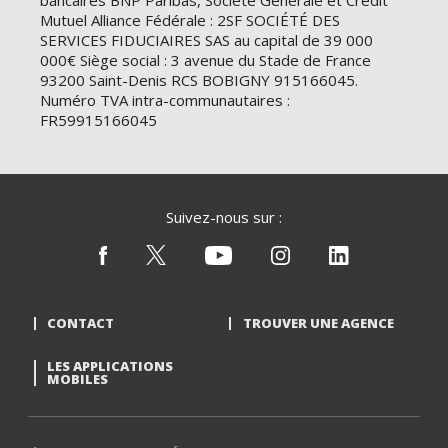
bancaires BNP Paribas, Société Générale et Crédit
Mutuel Alliance Fédérale : 2SF SOCIÉTÉ DES
SERVICES FIDUCIAIRES SAS au capital de 39 000
000€ Siège social : 3 avenue du Stade de France
93200 Saint-Denis RCS BOBIGNY 915166045.
Numéro TVA intra-communautaires :
FR59915166045
Suivez-nous sur :
CONTACT
TROUVER UNE AGENCE
LES APPLICATIONS
MOBILES