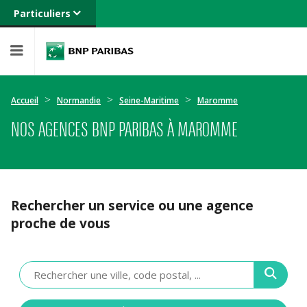
Particuliers
Banque privée
Professionnels
Entreprises
Accueil
Normandie
Seine-Maritime
Maromme
NOS AGENCES BNP PARIBAS À MAROMME
Rechercher un service ou une agence
proche de vous
Veuillez
renseigner
une
adresse