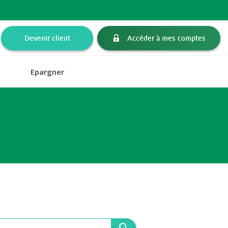
Devenir client
Accéder à mes comptes
Epargner