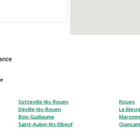
ance
le
Sotteville-lès-Rouen
Rouen
Déville-lès-Rouen
Le Mesni
Bois-Guillaume
Marom
Saint-Aubin-lès-Elbeuf
Quincam