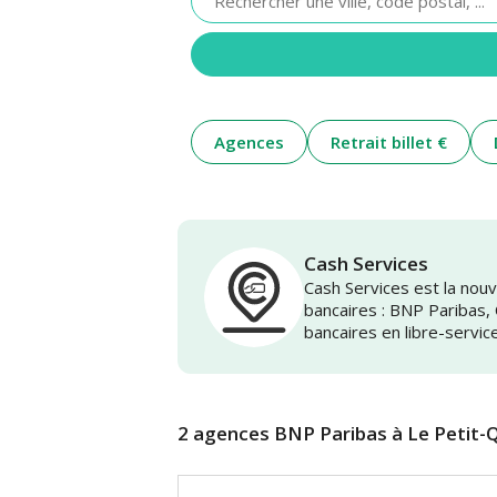
renseigner
une
adresse
Agences
Retrait billet €
Cash Services
Cash Services est la no
bancaires : BNP Paribas,
bancaires en libre-servic
2 agences BNP Paribas à Le Petit-Q