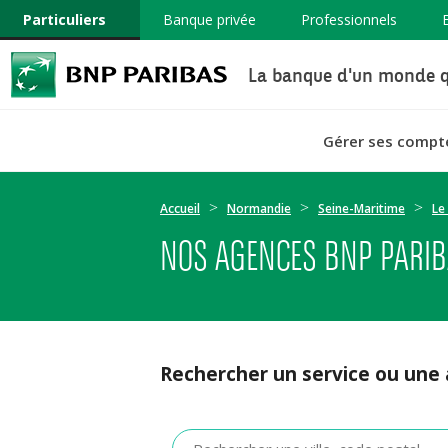
Particuliers
Banque privée
Professionnels
La banque d'un monde q
Gérer ses compt
Accueil
Normandie
Seine-Maritime
Le
NOS AGENCES BNP PARIBAS
Rechercher un service ou une
Veuillez