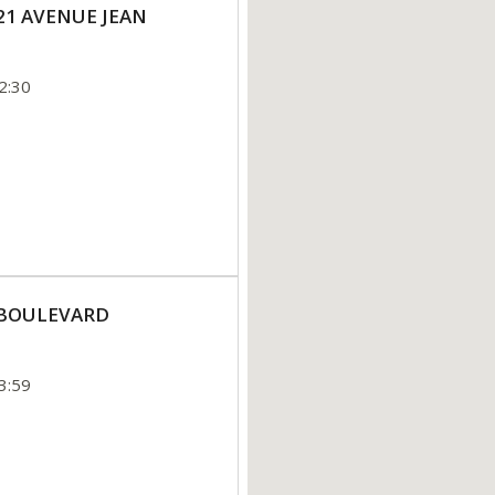
y 21 AVENUE JEAN
2:30
ly BOULEVARD
3:59