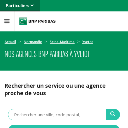
Particuliers
Banque privée
Professionnels
Entreprises
Accueil
Normandie
Seine-Maritime
Yvetot
NOS AGENCES BNP PARIBAS À YVETOT
Rechercher un service ou une agence
proche de vous
Veuillez
renseigner
une
adresse