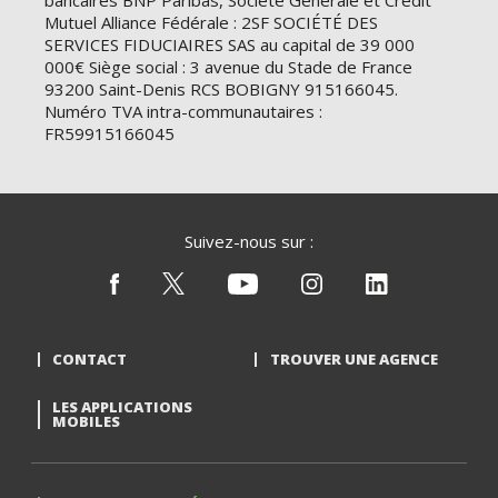
bancaires BNP Paribas, Société Générale et Crédit
Mutuel Alliance Fédérale : 2SF SOCIÉTÉ DES
SERVICES FIDUCIAIRES SAS au capital de 39 000
000€ Siège social : 3 avenue du Stade de France
93200 Saint-Denis RCS BOBIGNY 915166045.
Numéro TVA intra-communautaires :
FR59915166045
Suivez-nous sur :
CONTACT
TROUVER UNE AGENCE
LES APPLICATIONS
MOBILES