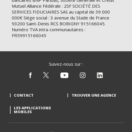
bancaires BNP Paribas, Société Générale et Crédit
Mutuel Alliance Fédérale : 2SF SOCIÉTÉ DES
SERVICES FIDUCIAIRES SAS au capital de 39 000
000€ Siège social : 3 avenue du Stade de France
93200 Saint-Denis RCS BOBIGNY 915166045.
Numéro TVA intra-communautaires :
FR59915166045
Suivez-nous sur :
CONTACT
TROUVER UNE AGENCE
LES APPLICATIONS
MOBILES