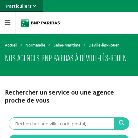
Particuliers
Banque privée
Professionnels
Entreprises
Accueil
Normandie
Seine-Maritime
Déville-lès-Rouen
NOS AGENCES BNP PARIBAS À DÉVILLE-LÈS-ROUEN
Rechercher un service ou une agence
proche de vous
Veuillez
renseigner
une
adresse