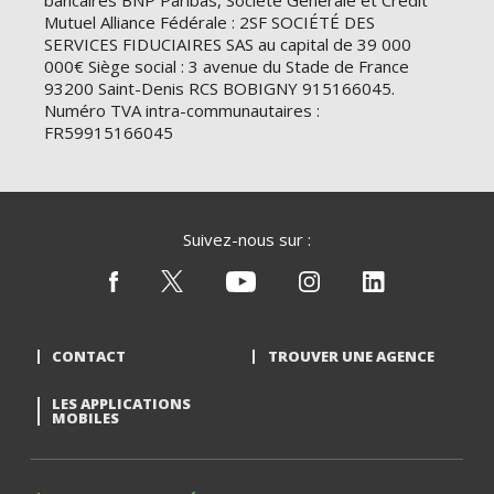
bancaires BNP Paribas, Société Générale et Crédit
Mutuel Alliance Fédérale : 2SF SOCIÉTÉ DES
SERVICES FIDUCIAIRES SAS au capital de 39 000
000€ Siège social : 3 avenue du Stade de France
93200 Saint-Denis RCS BOBIGNY 915166045.
Numéro TVA intra-communautaires :
FR59915166045
Suivez-nous sur :
CONTACT
TROUVER UNE AGENCE
LES APPLICATIONS
MOBILES