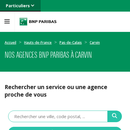
Particuliers
Banque privée
Professionnels
Entreprises
Accueil
Hauts-de-France
Pas-de-Calais
Carvin
NOS AGENCES BNP PARIBAS À CARVIN
Rechercher un service ou une agence
proche de vous
Veuillez
renseigner
une
adresse