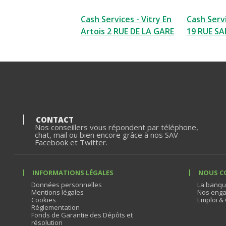
Cash Services - Vitry En
Cash Servi
Artois 2 RUE DE LA GARE
19 RUE SA
CONTACT
Nos conseillers vous répondent par téléphone,
chat, mail ou bien encore grâce à nos SAV
Facebook et Twitter.
INFORMATIONS LÉGALES
NOUS C
Données personnelles
La banqu
Mentions légales
Nos enga
Cookies
Emploi & 
Réglementation
Fonds de Garantie des Dépôts et
résolution