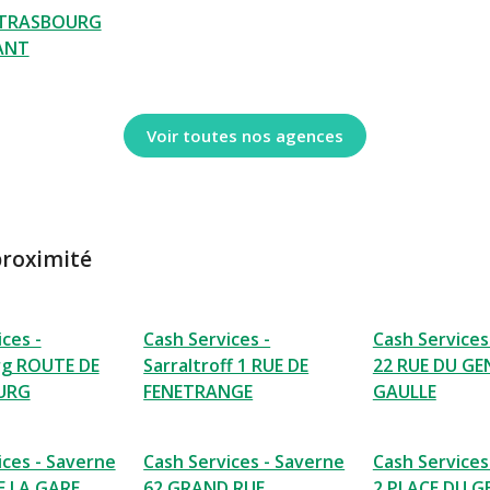
STRASBOURG
ANT
Voir toutes nos agences
proximité
ces -
Cash Services -
Cash Services
rg ROUTE DE
Sarraltroff 1 RUE DE
22 RUE DU GE
URG
FENETRANGE
GAULLE
ices - Saverne
Cash Services - Saverne
Cash Services
E LA GARE
62 GRAND RUE
2 PLACE DU G