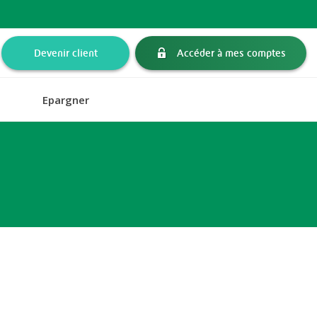
Devenir client
Accéder à mes comptes
Epargner