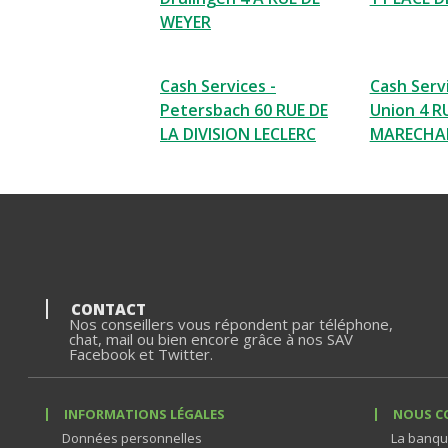
WEYER
Cash Services -
Cash Servi
Petersbach 60 RUE DE
Union 4 R
LA DIVISION LECLERC
MARECHA
CONTACT
Nos conseillers vous répondent par téléphone,
chat, mail ou bien encore grâce à nos SAV
Facebook et Twitter.
INFORMATIONS LÉGALES
NOUS C
Données personnelles
La banqu