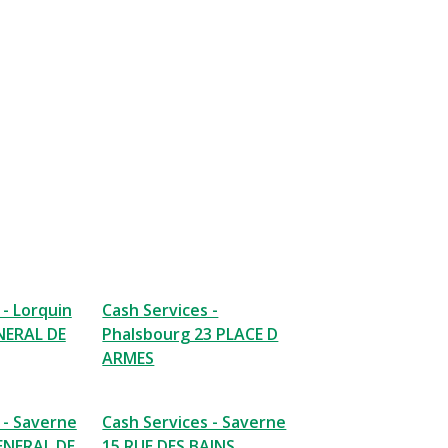
 - Lorquin
Cash Services -
NERAL DE
Phalsbourg 23 PLACE D
ARMES
 - Saverne
Cash Services - Saverne
ENERAL DE
15 RUE DES BAINS