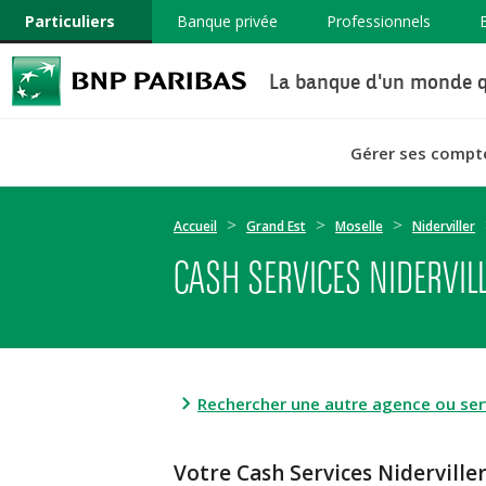
Particuliers
Banque privée
Professionnels
La banque d'un monde q
Gérer ses compt
Accueil
Grand Est
Moselle
Niderviller
CASH SERVICES NIDERVILL
Rechercher une autre agence ou serv
Votre Cash Services Nidervill