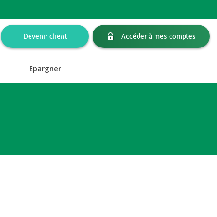
Devenir client
Accéder à mes comptes
Epargner