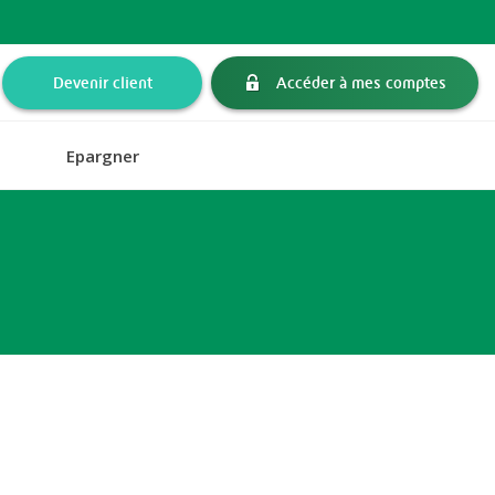
Devenir client
Accéder à mes comptes
Epargner