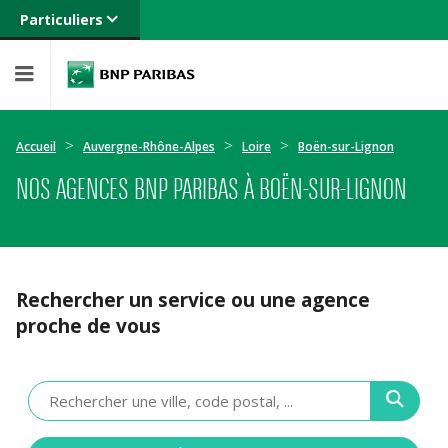
Particuliers
Banque privée
Professionnels
Entreprises
Accueil
Auvergne-Rhône-Alpes
Loire
Boën-sur-Lignon
NOS AGENCES BNP PARIBAS À BOËN-SUR-LIGNON
Rechercher un service ou une agence
proche de vous
Veuillez
renseigner
une
adresse