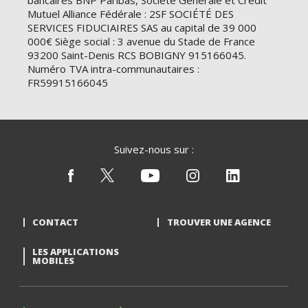
bancaires BNP Paribas, Société Générale et Crédit
Mutuel Alliance Fédérale : 2SF SOCIÉTÉ DES
SERVICES FIDUCIAIRES SAS au capital de 39 000
000€ Siège social : 3 avenue du Stade de France
93200 Saint-Denis RCS BOBIGNY 915166045.
Numéro TVA intra-communautaires :
FR59915166045
Suivez-nous sur :
CONTACT
TROUVER UNE AGENCE
LES APPLICATIONS
MOBILES