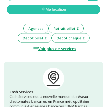
une
adresse
Me localiser
Agences
Retrait billet €
Dépôt billet €
Dépôt chèque €
Voir plus de services
Cash Services
Cash Services est la nouvelle marque du réseau
d’automates bancaires en France métropolitaine
commun à 4 enseignes bancaires : BNP Paribas,