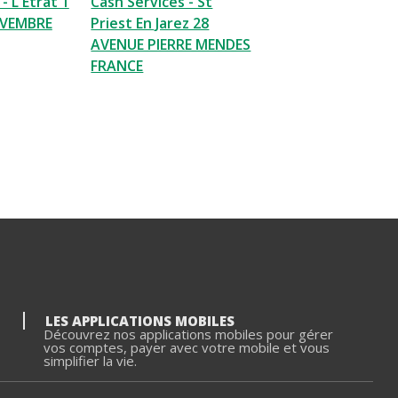
- L Etrat 1
Cash Services - St
OVEMBRE
Priest En Jarez 28
AVENUE PIERRE MENDES
FRANCE
LES APPLICATIONS MOBILES
Découvrez nos applications mobiles pour gérer
vos comptes, payer avec votre mobile et vous
simplifier la vie.