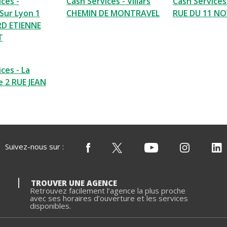
ces -
Cash Services - Villars
Cash Services 
 Sur Lyon 1
CHEMIN DE MONTRAVEL
RUE DU 11 N
D ETIENNE
T
ces - La
e 2 RUE JEAN
Suivez-nous sur :
TROUVER UNE AGENCE
Retrouvez facilement l’agence la plus proche
avec ses horaires d’ouverture et les services
disponibles.