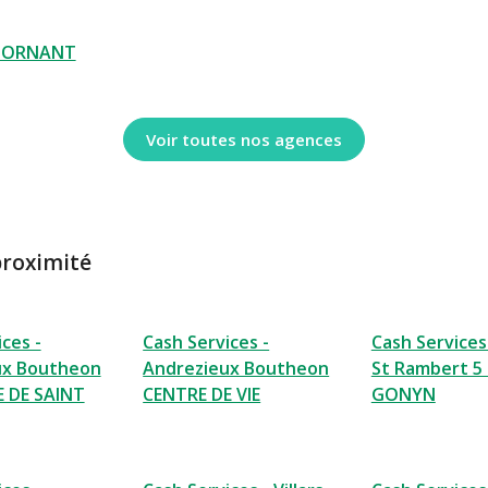
MORNANT
Voir toutes nos agences
proximité
ces -
Cash Services -
Cash Services 
ux Boutheon
Andrezieux Boutheon
St Rambert 5
 DE SAINT
CENTRE DE VIE
GONYN