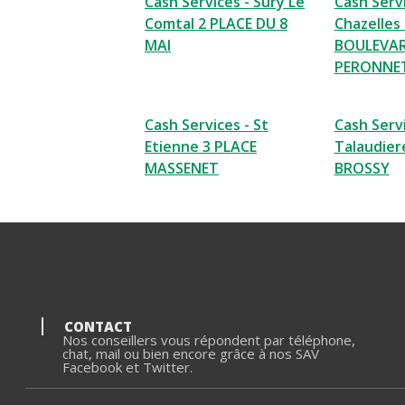
Cash Services - Sury Le
Cash Servi
Comtal 2 PLACE DU 8
Chazelles
MAI
BOULEVAR
PERONNE
Cash Services - St
Cash Servi
Etienne 3 PLACE
Talaudier
MASSENET
BROSSY
CONTACT
Nos conseillers vous répondent par téléphone,
chat, mail ou bien encore grâce à nos SAV
Facebook et Twitter.