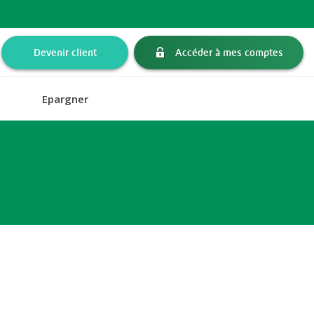
Devenir client
Accéder à mes comptes
Epargner