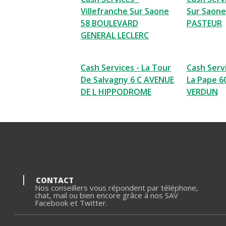
Villefranche Sur Saone
Sur Saone
58 BOULEVARD
PASTEUR
GENERAL LECLERC
Cash Services - La Tour
Cash Servi
De Salvagny 6 C AVENUE
La Pape 6
DE L HIPPODROME
VERDUN
CONTACT
Nos conseillers vous répondent par téléphone,
chat, mail ou bien encore grâce à nos SAV
Facebook et Twitter.