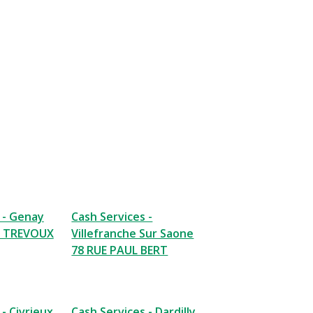
 - Genay
Cash Services -
E TREVOUX
Villefranche Sur Saone
78 RUE PAUL BERT
- Civrieux
Cash Services - Dardilly