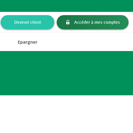
Devenir client
Accéder à mes comptes
Epargner