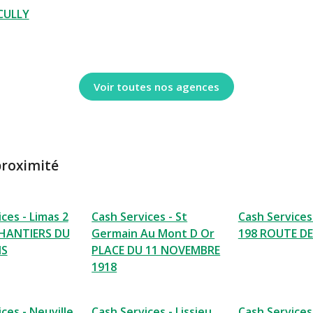
CULLY
Voir toutes nos agences
proximité
ces - Limas 2
Cash Services - St
Cash Services
CHANTIERS DU
Germain Au Mont D Or
198 ROUTE D
IS
PLACE DU 11 NOVEMBRE
1918
ces - Neuville
Cash Services - Lissieu
Cash Services 