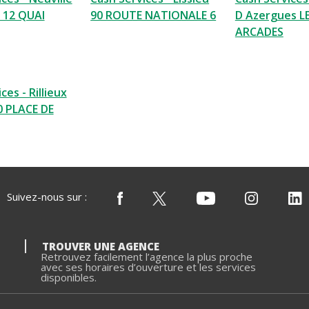
 12 QUAI
90 ROUTE NATIONALE 6
D Azergues L
ARCADES
ces - Rillieux
0 PLACE DE
Suivez-nous sur :
TROUVER UNE AGENCE
Retrouvez facilement l’agence la plus proche
avec ses horaires d’ouverture et les services
disponibles.