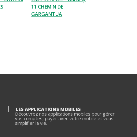
ES
11 CHEMIN DE
GARGANTUA
LES APPLICATIONS MOBILES
Découvrez nos applications mobiles pour gérer
vos comptes, payer avec votre mobile et vous
simplifier la vie.