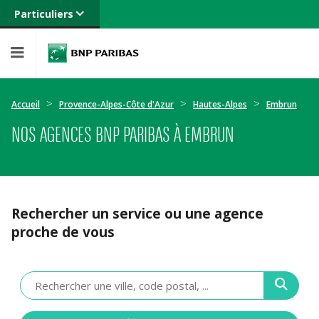
Particuliers
Banque privée
Professionnels
Entreprises
Accueil
Provence-Alpes-Côte d'Azur
Hautes-Alpes
Embrun
NOS AGENCES BNP PARIBAS À EMBRUN
Rechercher un service ou une agence
proche de vous
Veuillez
renseigner
une
adresse