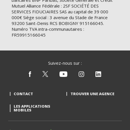
bancaires BNP Paribas, Société Générale et Crédit
Mutuel Alliance Fédérale : 2SF SOCIÉTÉ DES
SERVICES FIDUCIAIRES SAS au capital de 39 000
000€ Siège social : 3 avenue du Stade de France
93200 Saint-Denis RCS BOBIGNY 915166045.
Numéro TVA intra-communautaires :
FR59915166045
Suivez-nous sur :
CONTACT
TROUVER UNE AGENCE
LES APPLICATIONS
MOBILES