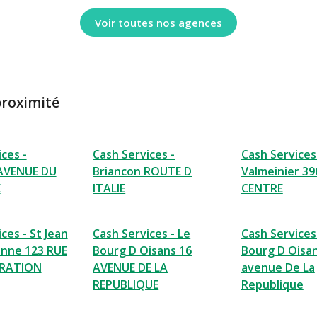
Voir toutes nos agences
proximité
ces -
Cash Services -
Cash Services
 AVENUE DU
Briancon ROUTE D
Valmeinier 39
E
ITALIE
CENTRE
ces - St Jean
Cash Services - Le
Cash Services
nne 123 RUE
Bourg D Oisans 16
Bourg D Oisan
ERATION
AVENUE DE LA
avenue De La
REPUBLIQUE
Republique