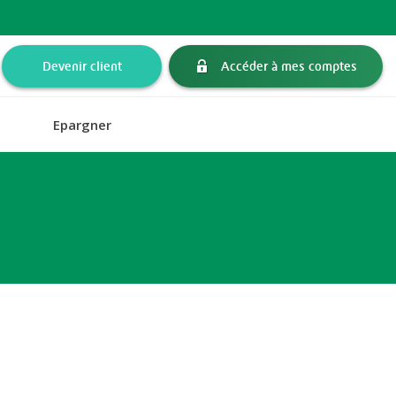
Devenir client
Accéder à mes comptes
Epargner