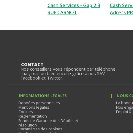
Cash Services - Gap 2 B
Cash Servi
RUE CARNOT
Adrets P
CONTACT
Nos conseillers vous répondent par téléphone,
chat, mail ou bien encore grâce à nos SAV
Facebook et Twitter.
INFORMATIONS LÉGALES
NOUS C
Données personnelles
La banqu
Mentions légales
Nos enga
Cookies
Emploi & 
Réglementation
Fonds de Garantie des Dépôts et
résolution
Paramètres des cookies