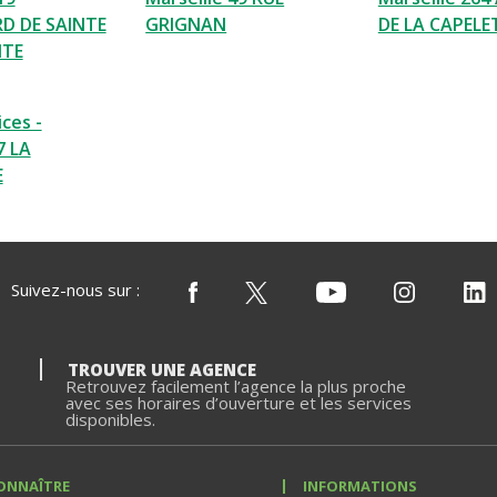
D DE SAINTE
GRIGNAN
DE LA CAPELE
ITE
ces -
7 LA
E
Suivez-nous sur :
TROUVER UNE AGENCE
Retrouvez facilement l’agence la plus proche
avec ses horaires d’ouverture et les services
disponibles.
ONNAÎTRE
INFORMATIONS