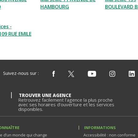
O
HAMBOURG
BOULEVARD B
ces -
109 RUE EMILE
Suivez-nous sur :
TROUVER UNE AGENCE
Retrouvez facilement l’agence la plus proche
avec ses horaires d’ouverture et les services
disponibles.
ONNAÎTRE
INFORMATIONS
e d’un monde qui change
Accessibilité : non conforme