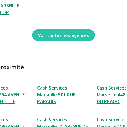
ARSEILLE
CTOR
Voir toutes nos agences
proximité
ces -
Cash Services -
Cash Services
 264 AVENUE
Marseille 501 RUE
Marseille 44
PELETTE
PARADIS
DU PRADO
ces -
Cash Services -
Cash Services
 490 AVENUE
Marseille 71 AVENUE DE
Marseille 159