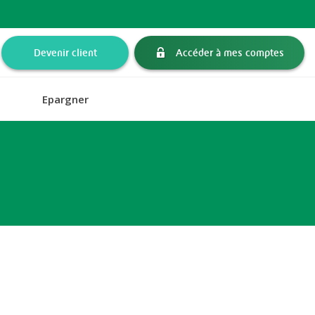
Devenir client
Accéder à mes comptes
Epargner