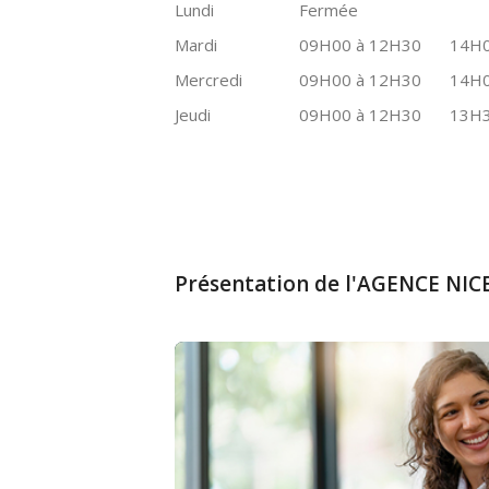
Lundi
Fermée
Mardi
09H00 à 12H30
14H0
Mercredi
09H00 à 12H30
14H0
Jeudi
09H00 à 12H30
13H3
Présentation de l'AGENCE NI