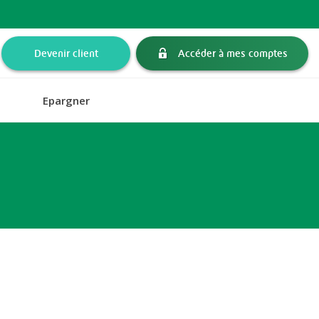
Devenir client
Accéder à mes comptes
Epargner