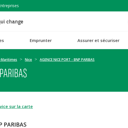
Entreprises
ui change
es
Emprunter
Assurer et sécuriser
-Maritimes
Nice
AGENCE NICE PORT - BNP PARIBAS
 PARIBAS
ice sur la carte
P PARIBAS