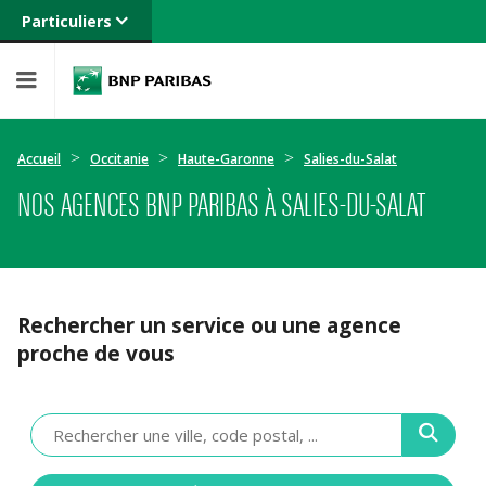
Particuliers
Banque privée
Professionnels
Entreprises
Accueil
Occitanie
Haute-Garonne
Salies-du-Salat
NOS AGENCES BNP PARIBAS À SALIES-DU-SALAT
Rechercher un service ou une agence
proche de vous
Veuillez
renseigner
une
adresse