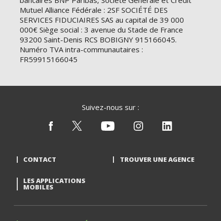
bancaires BNP Paribas, Société Générale et Crédit
Mutuel Alliance Fédérale : 2SF SOCIÉTÉ DES
SERVICES FIDUCIAIRES SAS au capital de 39 000
000€ Siège social : 3 avenue du Stade de France
93200 Saint-Denis RCS BOBIGNY 915166045.
Numéro TVA intra-communautaires :
FR59915166045
Suivez-nous sur :
CONTACT
TROUVER UNE AGENCE
LES APPLICATIONS
MOBILES