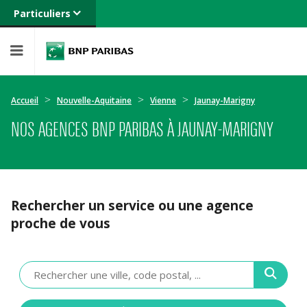
Particuliers
Banque privée
Professionnels
Entreprises
Accueil
Nouvelle-Aquitaine
Vienne
Jaunay-Marigny
NOS AGENCES BNP PARIBAS À JAUNAY-MARIGNY
Rechercher un service ou une agence
proche de vous
Veuillez
renseigner
une
adresse