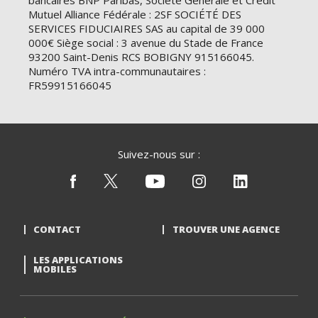
bancaires BNP Paribas, Société Générale et Crédit
Mutuel Alliance Fédérale : 2SF SOCIÉTÉ DES
SERVICES FIDUCIAIRES SAS au capital de 39 000
000€ Siège social : 3 avenue du Stade de France
93200 Saint-Denis RCS BOBIGNY 915166045.
Numéro TVA intra-communautaires :
FR59915166045
Suivez-nous sur :
CONTACT
TROUVER UNE AGENCE
LES APPLICATIONS
MOBILES