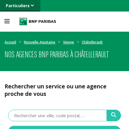
Particuliers
Banque privée
Professionnels
Entreprises
Accueil
Nouvelle-Aquitaine
Vienne
Châtellerault
NOS AGENCES BNP PARIBAS À CHÂTELLERAULT
Rechercher un service ou une agence
proche de vous
Veuillez
renseigner
une
adresse