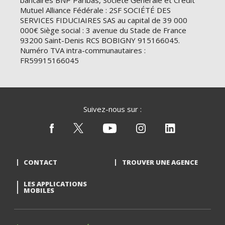
bancaires BNP Paribas, Société Générale et Crédit
Mutuel Alliance Fédérale : 2SF SOCIÉTÉ DES
SERVICES FIDUCIAIRES SAS au capital de 39 000
000€ Siège social : 3 avenue du Stade de France
93200 Saint-Denis RCS BOBIGNY 915166045.
Numéro TVA intra-communautaires :
FR59915166045
Suivez-nous sur :
CONTACT
TROUVER UNE AGENCE
LES APPLICATIONS
MOBILES