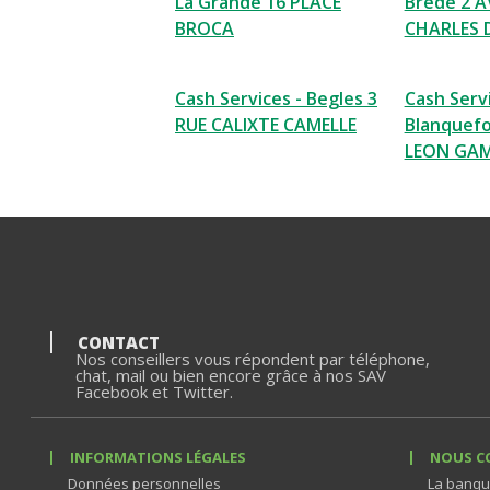
La Grande 16 PLACE
Brede 2 
BROCA
CHARLES 
Cash Services - Begles 3
Cash Servi
RUE CALIXTE CAMELLE
Blanquefo
LEON GA
CONTACT
Nos conseillers vous répondent par téléphone,
chat, mail ou bien encore grâce à nos SAV
Facebook et Twitter.
INFORMATIONS LÉGALES
NOUS C
Données personnelles
La banqu