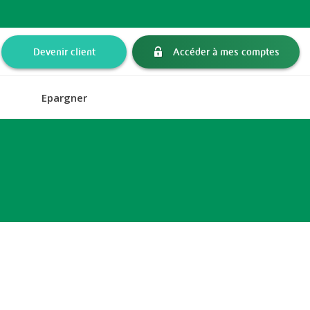
Devenir client
Accéder à mes comptes
Epargner