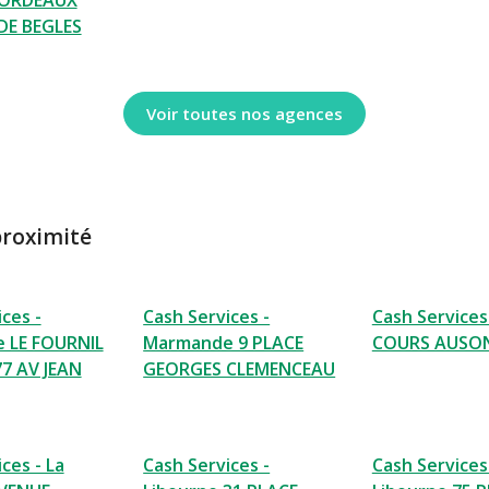
BORDEAUX
DE BEGLES
Voir toutes nos agences
proximité
ces -
Cash Services -
Cash Services
 LE FOURNIL
Marmande 9 PLACE
COURS AUSO
7 AV JEAN
GEORGES CLEMENCEAU
ces - La
Cash Services -
Cash Services