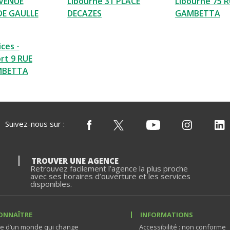
AVENUE
Libourne 31 PLACE
Libourne 75 
DE GAULLE
DECAZES
GAMBETTA
ces -
rt 9 RUE
MBETTA
Suivez-nous sur :
TROUVER UNE AGENCE
Retrouvez facilement l’agence la plus proche
avec ses horaires d’ouverture et les services
disponibles.
ONNAÎTRE
INFORMATIONS
e d’un monde qui change
Accessibilité : non conforme