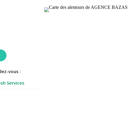
r
dez-vous :
sh Services