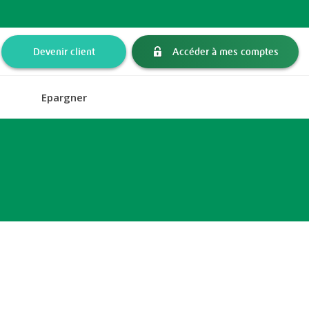
Devenir client
Accéder à mes comptes
Epargner