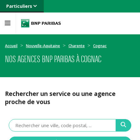
Particuliers
Banque privée
Professionnels
Entreprises
Accueil
Nouvelle-Aquitaine
Charente
Cognac
NOS AGENCES BNP PARIBAS À COGNAC
Rechercher un service ou une agence
proche de vous
Veuillez
renseigner
une
adresse