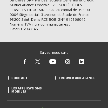
bancaires BNP Paribas, Société Générale et Crédit
Mutuel Alliance Fédérale : 2SF SOCIÉTÉ DES
SERVICES FIDUCIAIRES SAS au capital de 39 000
000€ Siège social : 3 avenue du Stade de France
93200 Saint-Denis RCS BOBIGNY 915166045.
Numéro TVA intra-communautaires :
FR59915166045
Suivez-nous sur :
CONTACT
TROUVER UNE AGENCE
LES APPLICATIONS
MOBILES