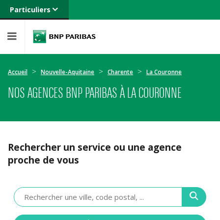
Particuliers
Banque privée
Professionnels
Entreprises
Accueil
Nouvelle-Aquitaine
Charente
La Couronne
NOS AGENCES BNP PARIBAS À LA COURONNE
Rechercher un service ou une agence
proche de vous
Veuillez
renseigner
une
adresse