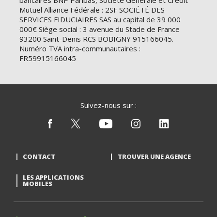
bancaires BNP Paribas, Société Générale et Crédit
Mutuel Alliance Fédérale : 2SF SOCIÉTÉ DES
SERVICES FIDUCIAIRES SAS au capital de 39 000
000€ Siège social : 3 avenue du Stade de France
93200 Saint-Denis RCS BOBIGNY 915166045.
Numéro TVA intra-communautaires :
FR59915166045
Suivez-nous sur :
CONTACT
TROUVER UNE AGENCE
LES APPLICATIONS
MOBILES