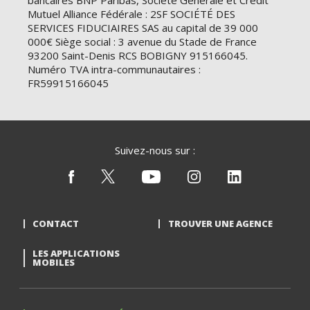
bancaires BNP Paribas, Société Générale et Crédit
Mutuel Alliance Fédérale : 2SF SOCIÉTÉ DES
SERVICES FIDUCIAIRES SAS au capital de 39 000
000€ Siège social : 3 avenue du Stade de France
93200 Saint-Denis RCS BOBIGNY 915166045.
Numéro TVA intra-communautaires :
FR59915166045
Suivez-nous sur :
CONTACT
TROUVER UNE AGENCE
LES APPLICATIONS
MOBILES