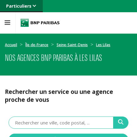
Particuliers
Banque privée
Professionnels
Entreprises
Accueil
Île-de-France
Seine-Saint-Denis
Les Lilas
NOS AGENCES BNP PARIBAS À LES LILAS
Rechercher un service ou une agence
proche de vous
Veuillez
renseigner
une
adresse