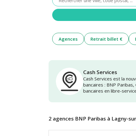
renseigner
une
adresse
Agences
Retrait billet €
Cash Services
Cash Services est la no
bancaires : BNP Paribas,
bancaires en libre-servic
2 agences BNP Paribas à Lagny-su