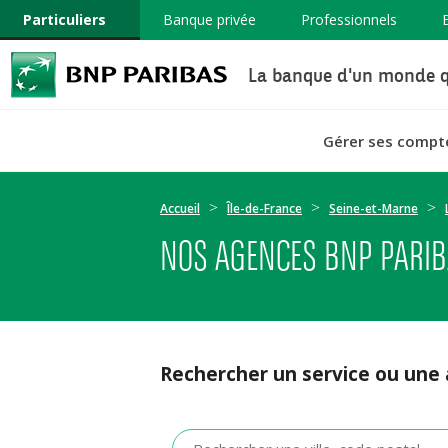
Particuliers
Banque privée
Professionnels
La banque d'un monde q
Gérer ses compt
Accueil
Île-de-France
Seine-et-Marne
NOS AGENCES BNP PARI
Rechercher un service ou une
Veuillez