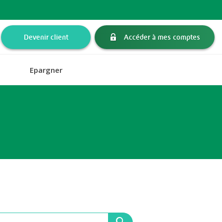
Devenir client
Accéder à mes comptes
Epargner