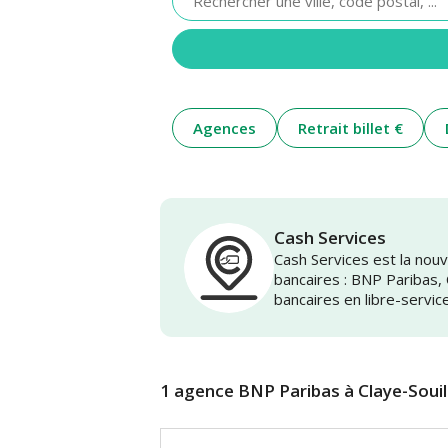
renseigner
une
adresse
Agences
Retrait billet €
Cash Services
Cash Services est la no
bancaires : BNP Paribas,
bancaires en libre-servic
1 agence BNP Paribas à Claye-Souil