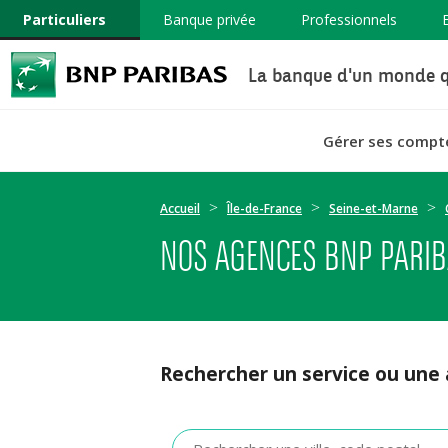
Particuliers
Banque privée
Professionnels
La banque d'un monde q
Gérer ses compt
Accueil
Île-de-France
Seine-et-Marne
NOS AGENCES BNP PARIBA
Rechercher un service ou une
Veuillez