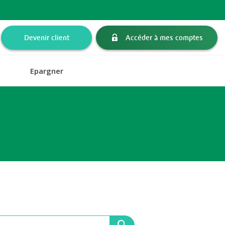
Devenir client
Accéder à mes comptes
Epargner