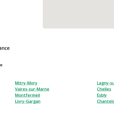
ance
le
Mitry-Mory
Lagny-s
Vaires-sur-Marne
Chelles
Montfermeil
Esbly
Livry-Gargan
Chantel