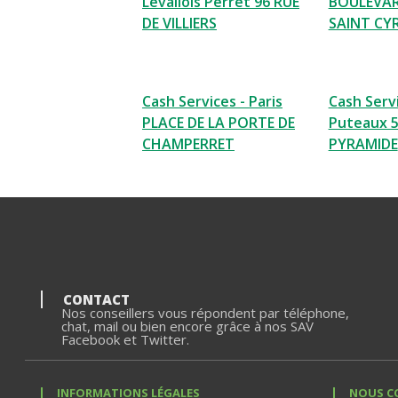
Levallois Perret 96 RUE
BOULEVA
DE VILLIERS
SAINT CY
Cash Services - Paris
Cash Servi
PLACE DE LA PORTE DE
Puteaux 5
CHAMPERRET
PYRAMIDE
CONTACT
Nos conseillers vous répondent par téléphone,
chat, mail ou bien encore grâce à nos SAV
Facebook et Twitter.
INFORMATIONS LÉGALES
NOUS C