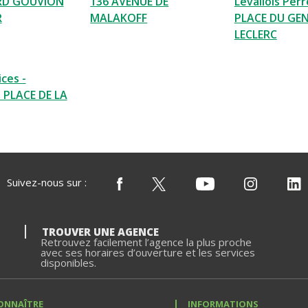
RD GOUVION
136 AVENUE DE
Levallois Perr
R
MALAKOFF
PLACE DU GE
LECLERC
ces -
 PLACE DE LA
Suivez-nous sur :
TROUVER UNE AGENCE
Retrouvez facilement l’agence la plus proche
avec ses horaires d’ouverture et les services
disponibles.
ONNAÎTRE
INFORMATIONS