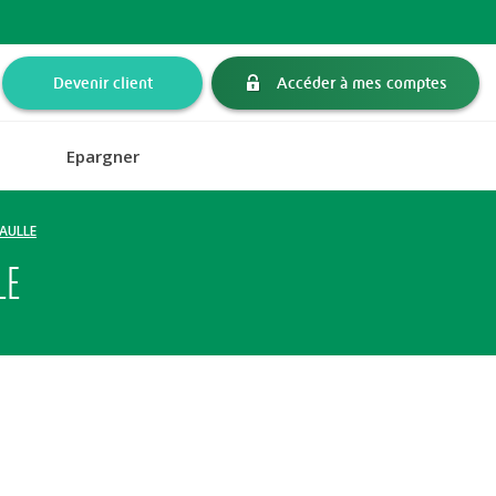
Devenir client
Accéder à mes comptes
Epargner
GAULLE
LE