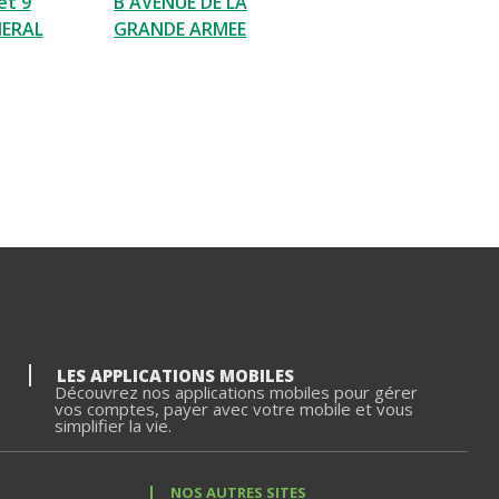
et 9
B AVENUE DE LA
NERAL
GRANDE ARMEE
LES APPLICATIONS MOBILES
Découvrez nos applications mobiles pour gérer
vos comptes, payer avec votre mobile et vous
simplifier la vie.
NOS AUTRES SITES