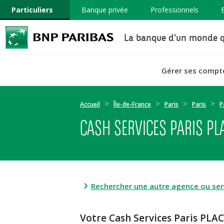
Particuliers
Banque privée
Professionnels
La banque d'un monde q
Gérer ses compt
Accueil
Île-de-France
Paris
Paris
P
CASH SERVICES PARIS PL
Rechercher une autre agence ou serv
Votre Cash Services Paris P