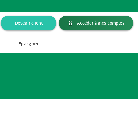
Devenir client
Accéder à mes comptes
Epargner