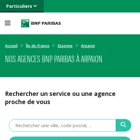
Particuliers
Banque privée
Professionnels
Entreprises
Accueil
Île-de-France
Essonne
Arpajon
NOS AGENCES BNP PARIBAS À ARPAJON
Rechercher un service ou une agence
proche de vous
Veuillez
renseigner
une
adresse