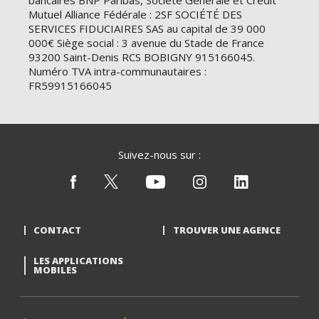
bancaires BNP Paribas, Société Générale et Crédit
Mutuel Alliance Fédérale : 2SF SOCIÉTÉ DES
SERVICES FIDUCIAIRES SAS au capital de 39 000
000€ Siège social : 3 avenue du Stade de France
93200 Saint-Denis RCS BOBIGNY 915166045.
Numéro TVA intra-communautaires :
FR59915166045
Suivez-nous sur :
CONTACT
TROUVER UNE AGENCE
LES APPLICATIONS
MOBILES