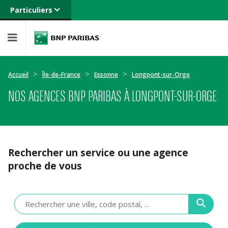
Particuliers
Banque privée
Professionnels
Entreprises
Accueil
Île-de-France
Essonne
Longpont-sur-Orge
NOS AGENCES BNP PARIBAS À LONGPONT-SUR-ORGE
Rechercher un service ou une agence
proche de vous
Veuillez
renseigner
une
adresse