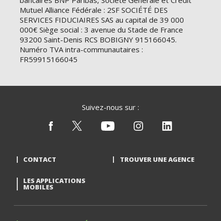
bancaires BNP Paribas, Société Générale et Crédit
Mutuel Alliance Fédérale : 2SF SOCIÉTÉ DES
SERVICES FIDUCIAIRES SAS au capital de 39 000
000€ Siège social : 3 avenue du Stade de France
93200 Saint-Denis RCS BOBIGNY 915166045.
Numéro TVA intra-communautaires :
FR59915166045
Suivez-nous sur :
CONTACT
TROUVER UNE AGENCE
LES APPLICATIONS
MOBILES