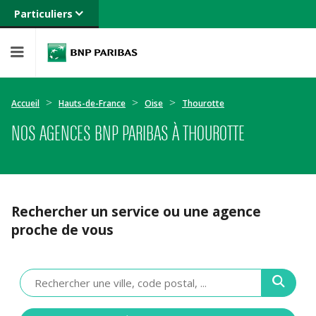
Particuliers
Banque privée
Professionnels
Entreprises
Accueil
Hauts-de-France
Oise
Thourotte
NOS AGENCES BNP PARIBAS À THOUROTTE
Rechercher un service ou une agence
proche de vous
Veuillez
renseigner
une
adresse