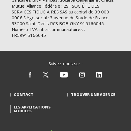
bancaires BNP Paribas, Société Générale et Crédit
Mutuel Alliance Fédérale : 2SF SOCIÉTÉ DES
SERVICES FIDUCIAIRES SAS au capital de 39 000
000€ Siège social : 3 avenue du Stade de France
93200 Saint-Denis RCS BOBIGNY 915166045.
Numéro TVA intra-communautaires :
FR59915166045
Suivez-nous sur :
CONTACT
TROUVER UNE AGENCE
LES APPLICATIONS
MOBILES