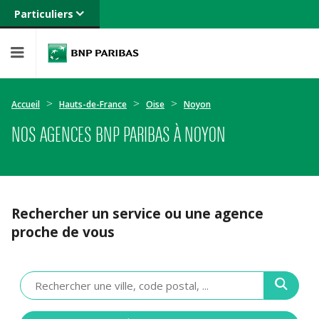
Particuliers
Banque privée
Professionnels
Entreprises
Accueil
Hauts-de-France
Oise
Noyon
NOS AGENCES BNP PARIBAS À NOYON
Rechercher un service ou une agence
proche de vous
Veuillez
renseigner
une
adresse