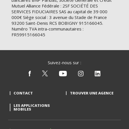
bancaires BNP Paribas, Société Générale et Crédit
Mutuel Alliance Fédérale : 2SF SOCIÉTÉ DES
SERVICES FIDUCIAIRES SAS au capital de 39 000
000€ Siège social : 3 avenue du Stade de France
93200 Saint-Denis RCS BOBIGNY 915166045.
Numéro TVA intra-communautaires :
FR59915166045
Suivez-nous sur :
CONTACT
TROUVER UNE AGENCE
LES APPLICATIONS
MOBILES