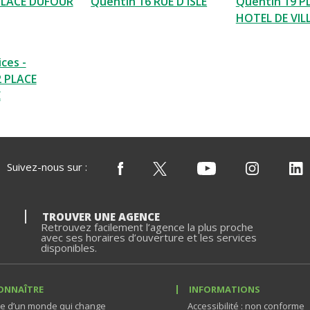
PLACE DUFOUR
Quentin 16 RUE D ISLE
Quentin 19 PL
HOTEL DE VIL
ces -
2 PLACE
E
Suivez-nous sur :
TROUVER UNE AGENCE
Retrouvez facilement l’agence la plus proche
avec ses horaires d’ouverture et les services
disponibles.
ONNAÎTRE
INFORMATIONS
e d’un monde qui change
Accessibilité : non conforme