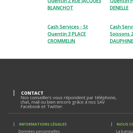
Quentin 2 RUE JACQUES
Quentin 
BLANCHOT
DENELLE
Cash Services - St
Cash Servi
Quentin 3 PLACE
Soissons 
CROMMELIN
DAUPHIN
CONTACT
Nos conseillers vous répondent par téléphone,
chat, mail ou bien encore grâce à nos SAV
Facebook et Twitter.
INFORMATIONS LÉGALES
NOUS C
Données personnelles
La banqu