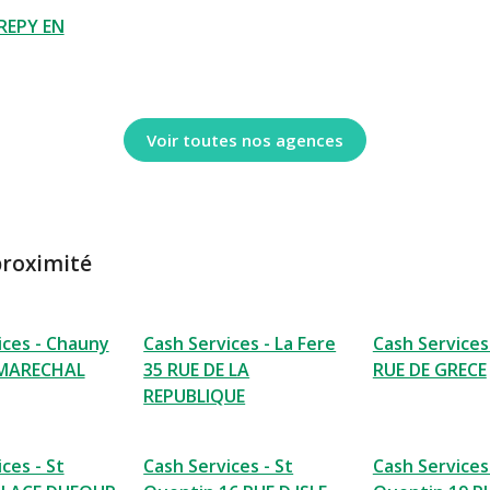
REPY EN
Voir toutes nos agences
proximité
ices - Chauny
Cash Services - La Fere
Cash Services
 MARECHAL
35 RUE DE LA
RUE DE GRECE
REPUBLIQUE
ces - St
Cash Services - St
Cash Services 