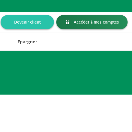
Devenir client
Accéder à mes comptes
Epargner