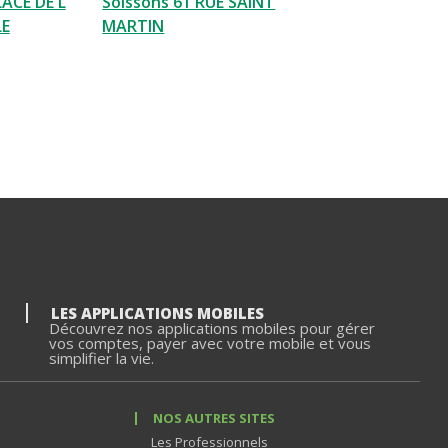
ACE DE L
Soissons 61 RUE SAINT
LE
MARTIN
LES APPLICATIONS MOBILES
Découvrez nos applications mobiles pour gérer
vos comptes, payer avec votre mobile et vous
simplifier la vie.
NOS AUTRES SITES
Les Professionnels