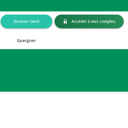
Devenir client
Accéder à mes comptes
Epargner