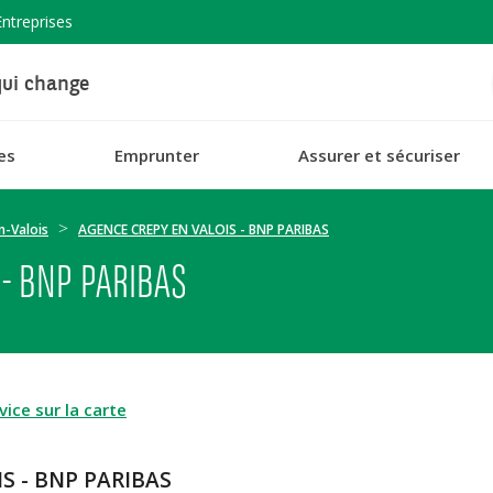
Entreprises
ui change
es
Emprunter
Assurer et sécuriser
n-Valois
AGENCE CREPY EN VALOIS - BNP PARIBAS
 - BNP PARIBAS
ice sur la carte
S - BNP PARIBAS