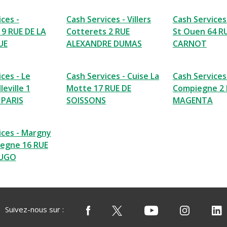
ces -
Cash Services - Villers
Cash Services 
19 RUE DE LA
Cotterets 2 RUE
St Ouen 64 R
UE
ALEXANDRE DUMAS
CARNOT
ces - Le
Cash Services - Cuise La
Cash Services
leville 1
Motte 17 RUE DE
Compiegne 2 
 PARIS
SOISSONS
MAGENTA
ices - Margny
egne 16 RUE
HUGO
Suivez-nous sur :