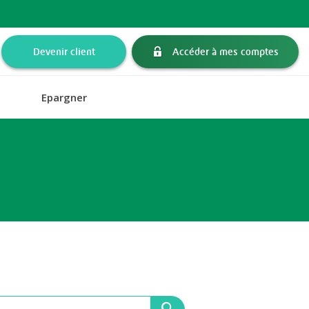
Devenir client
Accéder à mes comptes
Epargner