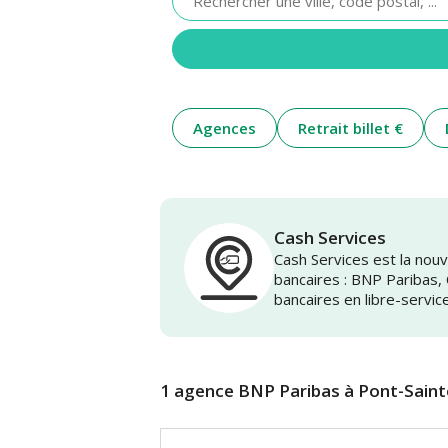
renseigner
une
adresse
Agences
Retrait billet €
Cash Services
Cash Services est la no
bancaires : BNP Paribas,
bancaires en libre-servic
1 agence BNP Paribas à Pont-Sain