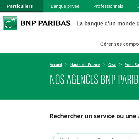
Particuliers
Banque privée
Professionnels
La banque d'un monde q
Gérer ses compt
Accueil
Hauts-de-France
Oise
Pont-Sa
NOS AGENCES BNP PARIB
Rechercher un service ou une
Veuillez