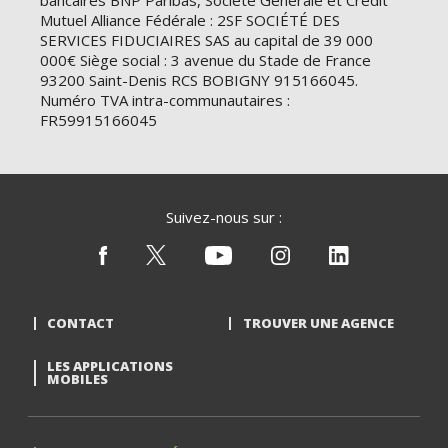
bancaires BNP Paribas, Société Générale et Crédit
Mutuel Alliance Fédérale : 2SF SOCIÉTÉ DES
SERVICES FIDUCIAIRES SAS au capital de 39 000
000€ Siège social : 3 avenue du Stade de France
93200 Saint-Denis RCS BOBIGNY 915166045.
Numéro TVA intra-communautaires :
FR59915166045
Suivez-nous sur :
CONTACT
TROUVER UNE AGENCE
LES APPLICATIONS
MOBILES