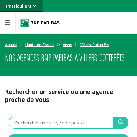
Particuliers
Banque privée
Professionnels
Entreprises
Accueil
Hauts-de-France
Aisne
Villers-Cotterêts
NOS AGENCES BNP PARIBAS À VILLERS-COTTERÊTS
Rechercher un service ou une agence
proche de vous
Veuillez
renseigner
une
adresse